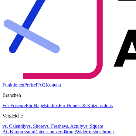
Funktionen
Preise
FAQ
Kontakt
Branchen
Für Friseure
Für Nagelstudios
Für Hunde- & Katzensalons
Vergleiche
vs. Calendly
vs. Shore
vs. Fresha
vs. Acuity
vs. Square
AGB
Impressum
Datenschutzerklärung
Widerrufsbelehrung