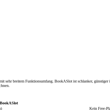
l mit sehr breitem Funktionsumfang. BookASlot ist schlanker, günstiger
chnen.
BookASlot
n)
Kein Free-Pl