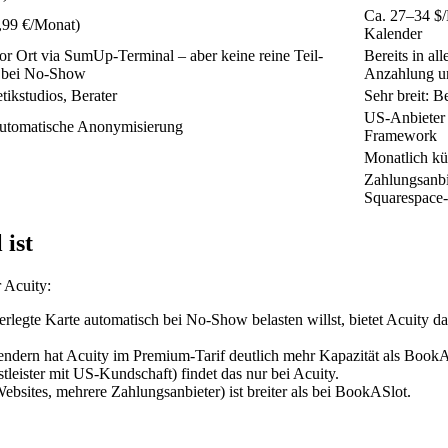
Ca. 27–34 $/
4,99 €/Monat)
Kalender
or Ort via SumUp-Terminal – aber keine reine Teil-
Bereits in al
g bei No-Show
Anzahlung u
tikstudios, Berater
Sehr breit: 
US-Anbieter 
utomatische Anonymisierung
Framework
Monatlich kü
Zahlungsanbi
Squarespace
 ist
 Acuity:
rlegte Karte automatisch bei No-Show belasten willst, bietet Acuity da
lendern hat Acuity im Premium-Tarif deutlich mehr Kapazität als BookA
eister mit US-Kundschaft) findet das nur bei Acuity.
bsites, mehrere Zahlungsanbieter) ist breiter als bei BookASlot.