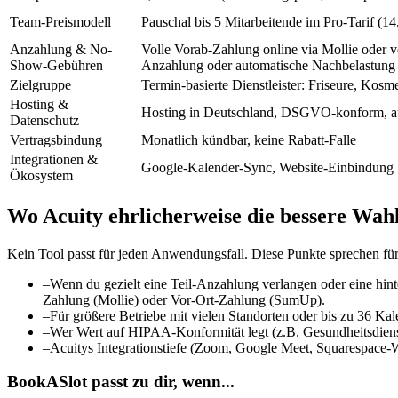
Team-Preismodell
Pauschal bis 5 Mitarbeitende im Pro-Tarif (1
Anzahlung & No-
Volle Vorab-Zahlung online via Mollie oder v
Show-Gebühren
Anzahlung oder automatische Nachbelastun
Zielgruppe
Termin-basierte Dienstleister: Friseure, Kosme
Hosting &
Hosting in Deutschland, DSGVO-konform, a
Datenschutz
Vertragsbindung
Monatlich kündbar, keine Rabatt-Falle
Integrationen &
Google-Kalender-Sync, Website-Einbindung
Ökosystem
Wo Acuity ehrlicherweise die bessere Wahl
Kein Tool passt für jeden Anwendungsfall. Diese Punkte sprechen für
–
Wenn du gezielt eine Teil-Anzahlung verlangen oder eine hinte
Zahlung (Mollie) oder Vor-Ort-Zahlung (SumUp).
–
Für größere Betriebe mit vielen Standorten oder bis zu 36 Ka
–
Wer Wert auf HIPAA-Konformität legt (z.B. Gesundheitsdienstl
–
Acuitys Integrationstiefe (Zoom, Google Meet, Squarespace-We
BookASlot passt zu dir, wenn...